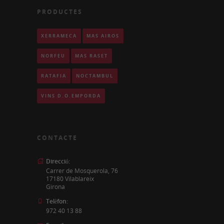
PRODUCTES
XERRAMECA
MAS AIRÓS
NORFEU
MAS RASET
RATAFIA
NOCTÀMBUL
VINS D.O.EMPORDÀ
CONTACTE
Direcció:
Carrer de Mosquerola, 76
17180 Vilablareix
Girona
Telèfon:
972 40 13 88