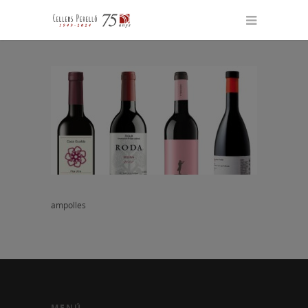
ampolles
MENÚ