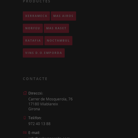
PRODUCTES
XERRAMECA
MAS AIRÓS
NORFEU
MAS RASET
RATAFIA
NOCTÀMBUL
VINS D.O.EMPORDÀ
CONTACTE
Direcció:
Carrer de Mosquerola, 76
17180 Vilablareix
Girona
Telèfon:
972 40 13 88
E-mail: