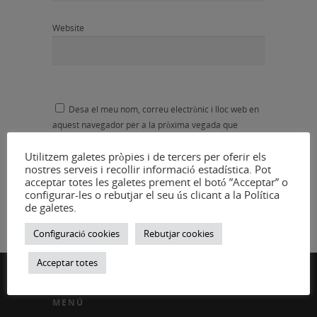
Website
Desa el meu nom, correu electrònic i lloc web en
aquest navegador per a la pròxima vegada que
comenti.
Utilitzem galetes pròpies i de tercers per oferir els
nostres serveis i recollir informació estadística. Pot
acceptar totes les galetes prement el botó ”Acceptar” o
configurar-les o rebutjar el seu ús clicant a la Política
de galetes.
Configuració cookies
Rebutjar cookies
Acceptar totes
MENÚ