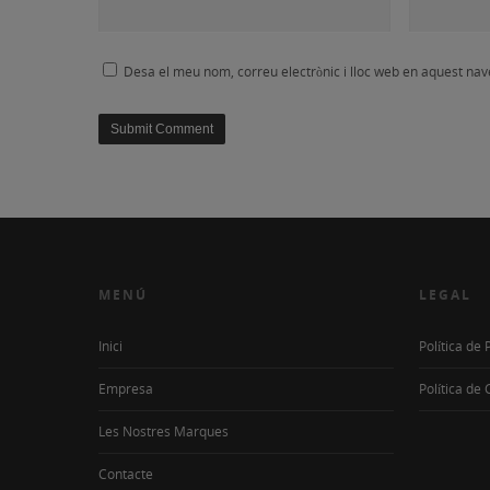
Desa el meu nom, correu electrònic i lloc web en aquest na
MENÚ
LEGAL
Inici
Política de 
Empresa
Política de
Les Nostres Marques
Contacte