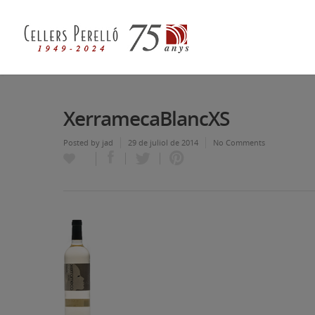
XerramecaBlancXS
Posted by
jad
29 de juliol de 2014
No Comments