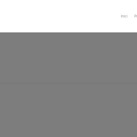
Inici
P