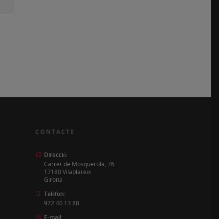
CONTACTE
Direcció:
Carrer de Mosquerola, 76
17180 Vilablareix
Girona
Telèfon:
972 40 13 88
E-mail: