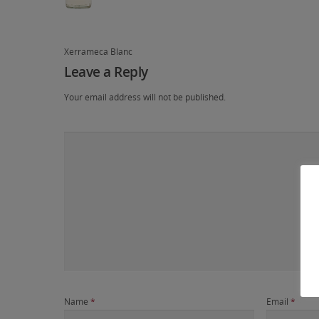
Xerrameca Blanc
Leave a Reply
Your email address will not be published.
Name
*
Email
*