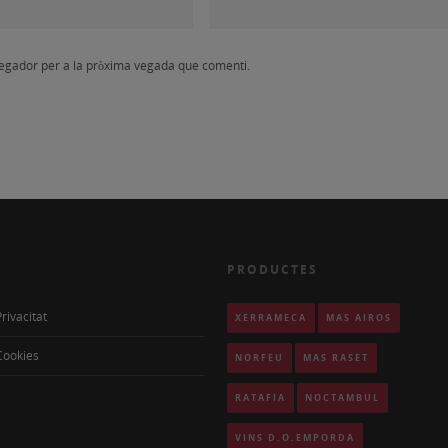
vegador per a la pròxima vegada que comenti.
PRODUCTES
Privacitat
XERRAMECA
MAS AIRÓS
 Cookies
NORFEU
MAS RASET
RATAFIA
NOCTÀMBUL
VINS D.O.EMPORDÀ