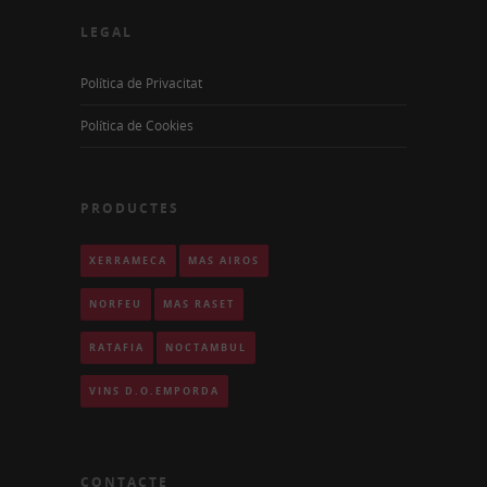
LEGAL
Política de Privacitat
Política de Cookies
PRODUCTES
XERRAMECA
MAS AIRÓS
NORFEU
MAS RASET
RATAFIA
NOCTÀMBUL
VINS D.O.EMPORDÀ
CONTACTE