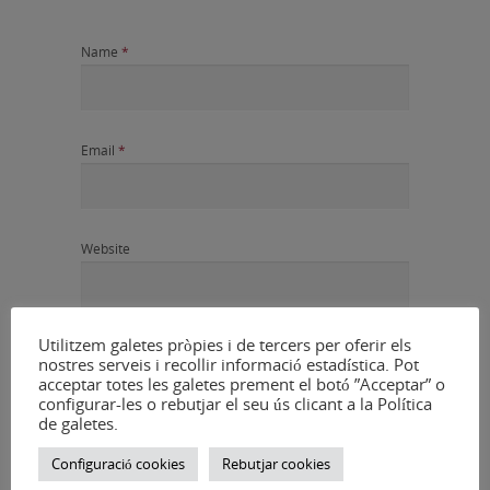
Name
*
Email
*
Website
Utilitzem galetes pròpies i de tercers per oferir els
nostres serveis i recollir informació estadística. Pot
Desa el meu nom, correu electrònic i lloc web en
acceptar totes les galetes prement el botó ”Acceptar” o
aquest navegador per a la pròxima vegada que
configurar-les o rebutjar el seu ús clicant a la Política
de galetes.
comenti.
Configuració cookies
Rebutjar cookies