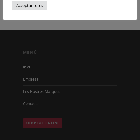
Acceptar totes
MENÚ
Inici
Empresa
Les Nostres Marques
Contacte
COMPRAR ONLINE