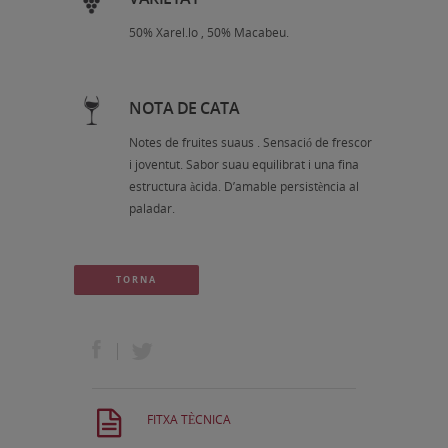
50% Xarel.lo , 50% Macabeu.
NOTA DE CATA
Notes de fruites suaus . Sensació de frescor
i joventut. Sabor suau equilibrat i una fina
estructura àcida. D’amable persistència al
paladar.
TORNA
FITXA TÈCNICA